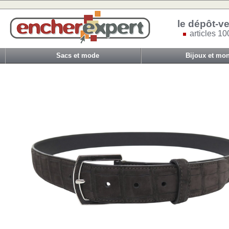
le dépôt-ve
articles 10
Sacs et mode
Bijoux et mon