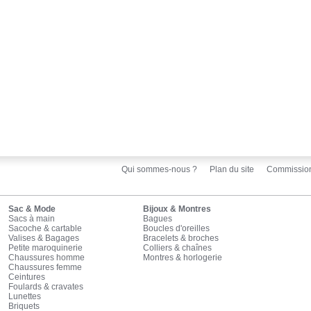
Qui sommes-nous ?
Plan du site
Commissio
Sac & Mode
Bijoux & Montres
Sacs à main
Bagues
Sacoche & cartable
Boucles d'oreilles
Valises & Bagages
Bracelets & broches
Petite maroquinerie
Colliers & chaînes
Chaussures homme
Montres & horlogerie
Chaussures femme
Ceintures
Foulards & cravates
Lunettes
Briquets