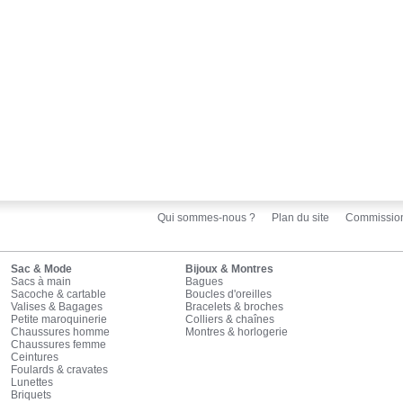
Qui sommes-nous ?
Plan du site
Commissio
Sac & Mode
Bijoux & Montres
Sacs à main
Bagues
Sacoche & cartable
Boucles d'oreilles
Valises & Bagages
Bracelets & broches
Petite maroquinerie
Colliers & chaînes
Chaussures homme
Montres & horlogerie
Chaussures femme
Ceintures
Foulards & cravates
Lunettes
Briquets