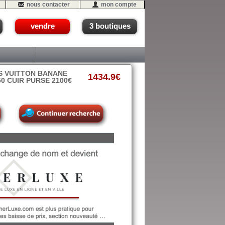
nous contacter
mon compte
vendre
3 boutiques
S VUITTON BANANE
1434.9€
 CUIR PURSE 2100€
7 (P2-B1er)