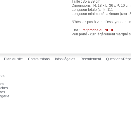
Taille : 35 à 39 cm
Dimensions :
H: 18 x L: 36 x P: 10 cm
Longueur totale (cm) : 111
Longueur minimum/maximum (cm) : 
N'hésitez pas à venir l'essayer dans
Etat :
Etat proche du NEUF
Peu porté - cuir légèrement marqué su
Plan du site
Commissions
Infos légales
Recrutement
Questions/Rép
res
les
oches
înes
ogerie