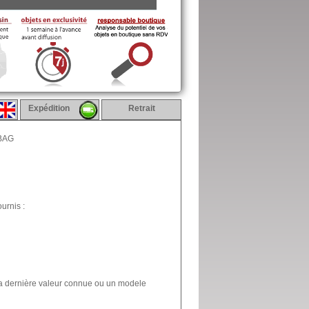
Expédition
Retrait
BAG
urnis :
la dernière valeur connue ou un modele