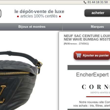
01 44 18 31 50
le dépôt-vente de luxe
acheter
articles 100% certifés
Bijoux et montres
Marques
NEUF SAC CEINTURE LOUI
NEW WAVE BUMBAG M53750
(Référence : 274541)
VIT D - ET 1 - #0