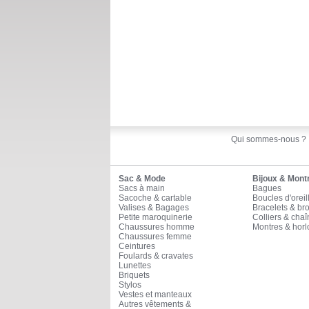
Qui sommes-nous ?
Sac & Mode
Bijoux & Mont
Sacs à main
Bagues
Sacoche & cartable
Boucles d'oreil
Valises & Bagages
Bracelets & br
Petite maroquinerie
Colliers & cha
Chaussures homme
Montres & horl
Chaussures femme
Ceintures
Foulards & cravates
Lunettes
Briquets
Stylos
Vestes et manteaux
Autres vêtements &