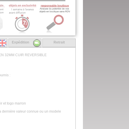
Expédition
Retrait
IEN 32MM CUIR REVERSIBLE
urnis :
oir et togo marron
la dernière valeur connue ou un modele