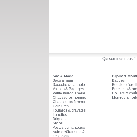
Qui sommes-nous ?
Sac & Mode
Bijoux & Mont
Sacs à main
Bagues
Sacoche & cartable
Boucles d'oreil
Valises & Bagages
Bracelets & br
Petite maroquinerie
Colliers & cha
Chaussures homme
Montres & horl
Chaussures femme
Ceintures
Foulards & cravates
Lunettes
Briquets
Stylos
Vestes et manteaux
Autres vêtements &
accessoires