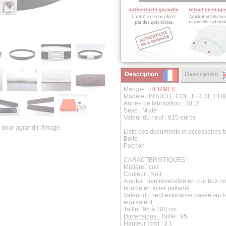
Description
Description
Marque :
HERMES
Modèle : BOUCLE COLLIER DE CH
Année de fabrication : 2012
Sexe : Mixte
Valeur du neuf : 815 euros
 pour agrandir l'image.
Liste des documents et accessoires fo
Boite
Pochon
CARACTERISTIQUES :
Matière : cuir
Couleur : Noir
A noter : lien réversible en cuir box n
boucle en acier palladié
Valeur du neuf estimative basée sur 
équivalent
Taille : 95 à 100 cm
Dimensions :
Taille : 95
Hauteur (cm) : 3.1