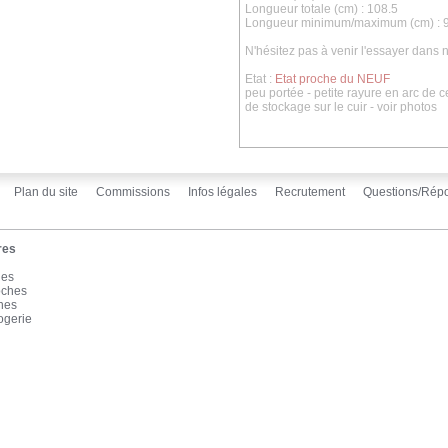
Longueur totale (cm) : 108.5
Longueur minimum/maximum (cm) : 
N'hésitez pas à venir l'essayer dans
Etat :
Etat proche du NEUF
peu portée - petite rayure en arc de c
de stockage sur le cuir - voir photos
Plan du site
Commissions
Infos légales
Recrutement
Questions/Rép
res
les
oches
înes
ogerie