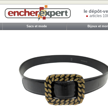
le dépôt-ve
articles 10
Sacs et mode
Bijoux et mon