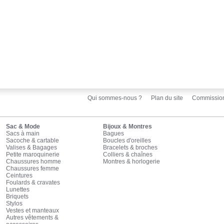
Qui sommes-nous ?
Plan du site
Commissio
Sac & Mode
Bijoux & Montres
Sacs à main
Bagues
Sacoche & cartable
Boucles d'oreilles
Valises & Bagages
Bracelets & broches
Petite maroquinerie
Colliers & chaînes
Chaussures homme
Montres & horlogerie
Chaussures femme
Ceintures
Foulards & cravates
Lunettes
Briquets
Stylos
Vestes et manteaux
Autres vêtements &