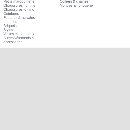
Petite maroquinerie
Colliers & chaînes
Chaussures homme
Montres & horlogerie
Chaussures femme
Ceintures
Foulards & cravates
Lunettes
Briquets
Stylos
Vestes et manteaux
Autres vêtements &
accessoires