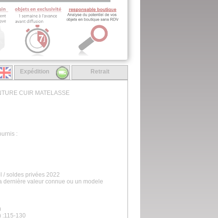
Expédition
Retrait
INTURE CUIR MATELASSE
urnis :
l / soldes privées 2022
la dernière valeur connue ou un modele
m
) :115-130