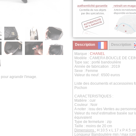
Description
Description
Marque :
CHANEL
Modèle : CAMERA BOUCLE DE CE
Type sac : porté bandoulière
Année de fabrication : 2019
Sexe : Femme
Valeur du neuf : 6500 euros
 pour agrandir l'image.
Liste des documents et accessoires fo
Pochon
CARACTERISTIQUES :
Matière : cuir
Couleur : Noir
A noter : issu des Ventes au personne
Valeur du neuf estimative basée sur 
équivalent
Type de fermeture : zip
Taille : moins de 20 cm
Dimensions :
H:10.5 x L:17 x P:4.5 c
Longueur Bandoulière min / max (cm