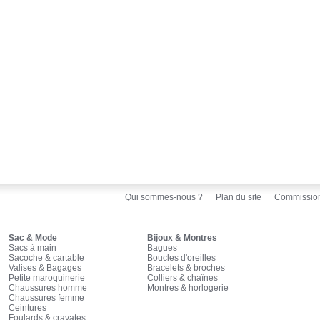
Qui sommes-nous ?
Plan du site
Commissio
Sac & Mode
Bijoux & Montres
Sacs à main
Bagues
Sacoche & cartable
Boucles d'oreilles
Valises & Bagages
Bracelets & broches
Petite maroquinerie
Colliers & chaînes
Chaussures homme
Montres & horlogerie
Chaussures femme
Ceintures
Foulards & cravates