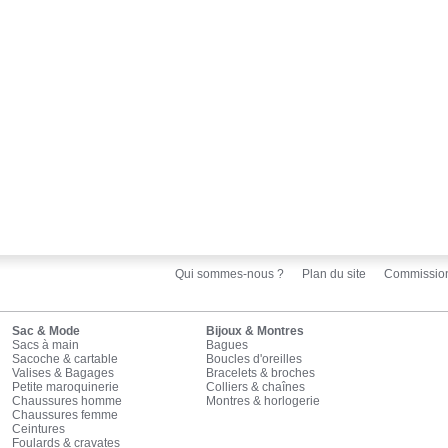
Qui sommes-nous ?
Plan du site
Commissio
Sac & Mode
Bijoux & Montres
Sacs à main
Bagues
Sacoche & cartable
Boucles d'oreilles
Valises & Bagages
Bracelets & broches
Petite maroquinerie
Colliers & chaînes
Chaussures homme
Montres & horlogerie
Chaussures femme
Ceintures
Foulards & cravates