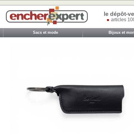
le dépôt-ve
articles 10
Sacs et mode
Bijoux et mon