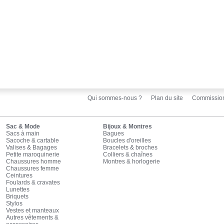
Qui sommes-nous ?
Plan du site
Commissio
Sac & Mode
Bijoux & Montres
Sacs à main
Bagues
Sacoche & cartable
Boucles d'oreilles
Valises & Bagages
Bracelets & broches
Petite maroquinerie
Colliers & chaînes
Chaussures homme
Montres & horlogerie
Chaussures femme
Ceintures
Foulards & cravates
Lunettes
Briquets
Stylos
Vestes et manteaux
Autres vêtements &