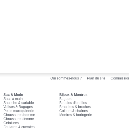
Qui sommes-nous ?
Plan du site
Commissio
Sac & Mode
Bijoux & Montres
Sacs à main
Bagues
Sacoche & cartable
Boucles d'oreilles
Valises & Bagages
Bracelets & broches
Petite maroquinerie
Colliers & chaînes
Chaussures homme
Montres & horlogerie
Chaussures femme
Ceintures
Foulards & cravates