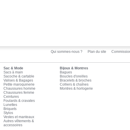
Qui sommes-nous ?
Plan du site
Commissio
Sac & Mode
Bijoux & Montres
Sacs à main
Bagues
Sacoche & cartable
Boucles d'oreilles
Valises & Bagages
Bracelets & broches
Petite maroquinerie
Colliers & chaînes
Chaussures homme
Montres & horlogerie
Chaussures femme
Ceintures
Foulards & cravates
Lunettes
Briquets
Stylos
Vestes et manteaux
Autres vêtements &
accessoires