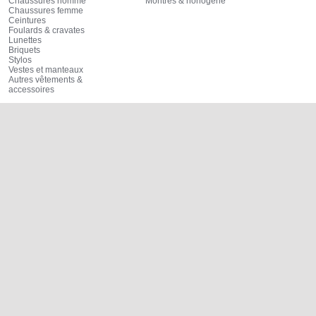
Chaussures homme
Montres & horlogerie
Chaussures femme
Ceintures
Foulards & cravates
Lunettes
Briquets
Stylos
Vestes et manteaux
Autres vêtements &
accessoires