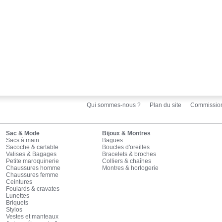
Qui sommes-nous ?
Plan du site
Commissio
Sac & Mode
Bijoux & Montres
Sacs à main
Bagues
Sacoche & cartable
Boucles d'oreilles
Valises & Bagages
Bracelets & broches
Petite maroquinerie
Colliers & chaînes
Chaussures homme
Montres & horlogerie
Chaussures femme
Ceintures
Foulards & cravates
Lunettes
Briquets
Stylos
Vestes et manteaux