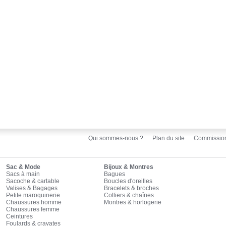
Qui sommes-nous ?
Plan du site
Commissio
Sac & Mode
Bijoux & Montres
Sacs à main
Bagues
Sacoche & cartable
Boucles d'oreilles
Valises & Bagages
Bracelets & broches
Petite maroquinerie
Colliers & chaînes
Chaussures homme
Montres & horlogerie
Chaussures femme
Ceintures
Foulards & cravates