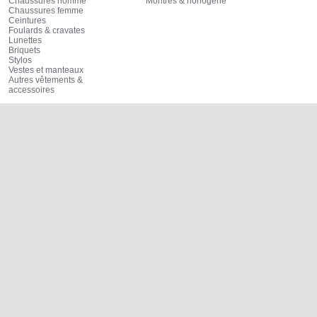
Chaussures homme
Montres & horlogerie
Chaussures femme
Ceintures
Foulards & cravates
Lunettes
Briquets
Stylos
Vestes et manteaux
Autres vêtements &
accessoires