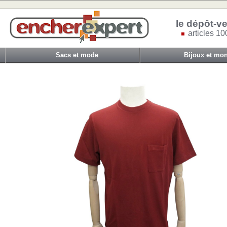
le dépôt-ve
articles 10
Sacs et mode
Bijoux et mon