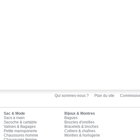
Qui sommes-nous ?
Plan du site
Commissio
Sac & Mode
Bijoux & Montres
Sacs à main
Bagues
Sacoche & cartable
Boucles d'oreilles
Valises & Bagages
Bracelets & broches
Petite maroquinerie
Colliers & chaînes
Chaussures homme
Montres & horlogerie
Chaussures femme