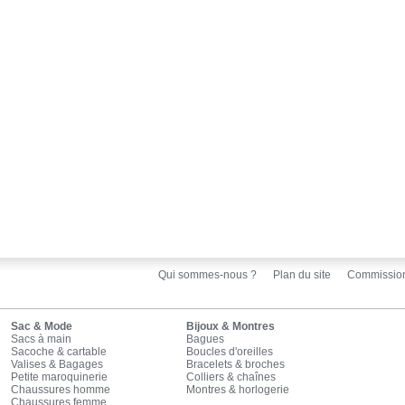
Qui sommes-nous ?
Plan du site
Commissio
Sac & Mode
Bijoux & Montres
Sacs à main
Bagues
Sacoche & cartable
Boucles d'oreilles
Valises & Bagages
Bracelets & broches
Petite maroquinerie
Colliers & chaînes
Chaussures homme
Montres & horlogerie
Chaussures femme