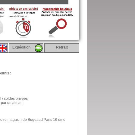
Expédition
Retrait
urnis :
l / soldes privées
 par un aimant
s notre magasin de Bugeaud Paris 16 ème