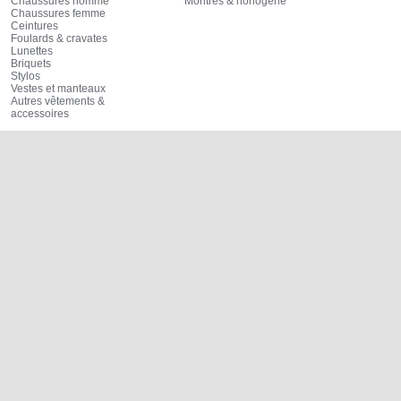
Chaussures homme
Montres & horlogerie
Chaussures femme
Ceintures
Foulards & cravates
Lunettes
Briquets
Stylos
Vestes et manteaux
Autres vêtements &
accessoires