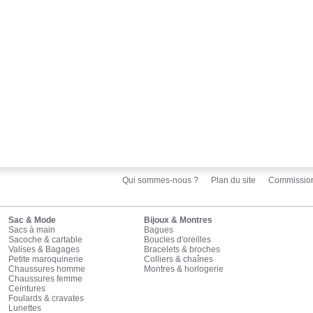
Qui sommes-nous ?
Plan du site
Commissio
Sac & Mode
Bijoux & Montres
Sacs à main
Bagues
Sacoche & cartable
Boucles d'oreilles
Valises & Bagages
Bracelets & broches
Petite maroquinerie
Colliers & chaînes
Chaussures homme
Montres & horlogerie
Chaussures femme
Ceintures
Foulards & cravates
Lunettes