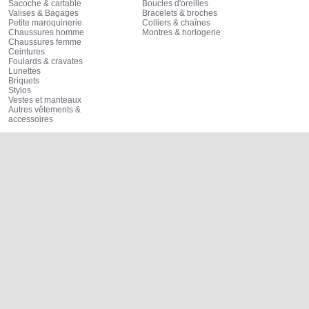
Sacoche & cartable
Boucles d'oreilles
Valises & Bagages
Bracelets & broches
Petite maroquinerie
Colliers & chaînes
Chaussures homme
Montres & horlogerie
Chaussures femme
Ceintures
Foulards & cravates
Lunettes
Briquets
Stylos
Vestes et manteaux
Autres vêtements &
accessoires