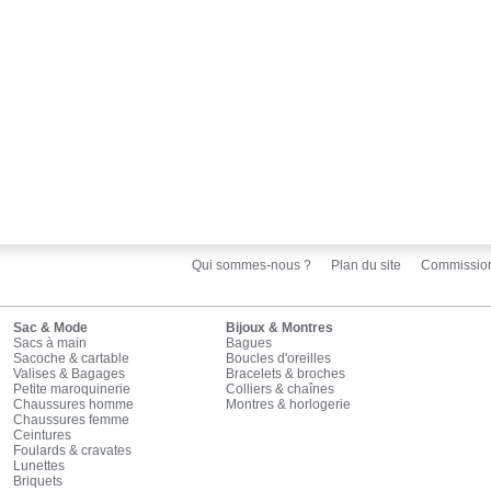
Qui sommes-nous ?
Plan du site
Commissio
Sac & Mode
Bijoux & Montres
Sacs à main
Bagues
Sacoche & cartable
Boucles d'oreilles
Valises & Bagages
Bracelets & broches
Petite maroquinerie
Colliers & chaînes
Chaussures homme
Montres & horlogerie
Chaussures femme
Ceintures
Foulards & cravates
Lunettes
Briquets