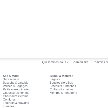
Qui sommes-nous ?
Plan du site
Commissio
Sac & Mode
Bijoux & Montres
Sacs à main
Bagues
Sacoche & cartable
Boucles d'oreilles
Valises & Bagages
Bracelets & broches
Petite maroquinerie
Colliers & chaînes
Chaussures homme
Montres & horlogerie
Chaussures femme
Ceintures
Foulards & cravates
Lunettes