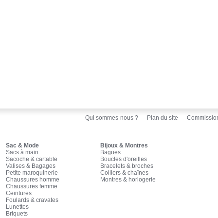
Qui sommes-nous ?
Plan du site
Commissio
Sac & Mode
Bijoux & Montres
Sacs à main
Bagues
Sacoche & cartable
Boucles d'oreilles
Valises & Bagages
Bracelets & broches
Petite maroquinerie
Colliers & chaînes
Chaussures homme
Montres & horlogerie
Chaussures femme
Ceintures
Foulards & cravates
Lunettes
Briquets