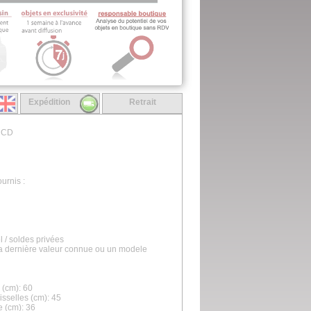
Expédition
Retrait
 CD
urnis :
l / soldes privées
la dernière valeur connue ou un modele
(cm): 60
sselles (cm): 45
e (cm): 36