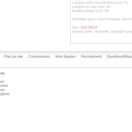
Largeur entre les aisselles (cm): 47
Largeur en bas (cm): 45
Hauteur totale (cm): 58
N'hésitez pas à venir l'essayer dans
Etat :
Etat NEUF
jamais porté - étiquette copyright cou
Plan du site
Commissions
Infos légales
Recrutement
Questions/Rép
res
les
oches
înes
ogerie