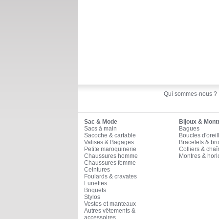
Qui sommes-nous ?
Sac & Mode
Bijoux & Mont
Sacs à main
Bagues
Sacoche & cartable
Boucles d'oreil
Valises & Bagages
Bracelets & br
Petite maroquinerie
Colliers & cha
Chaussures homme
Montres & horl
Chaussures femme
Ceintures
Foulards & cravates
Lunettes
Briquets
Stylos
Vestes et manteaux
Autres vêtements &
accessoires