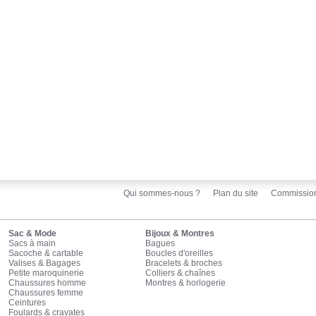
Qui sommes-nous ?
Plan du site
Commissio
Sac & Mode
Bijoux & Montres
Sacs à main
Bagues
Sacoche & cartable
Boucles d'oreilles
Valises & Bagages
Bracelets & broches
Petite maroquinerie
Colliers & chaînes
Chaussures homme
Montres & horlogerie
Chaussures femme
Ceintures
Foulards & cravates