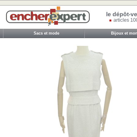
le dépôt-ve
articles 10
Sacs et mode
Bijoux et mon