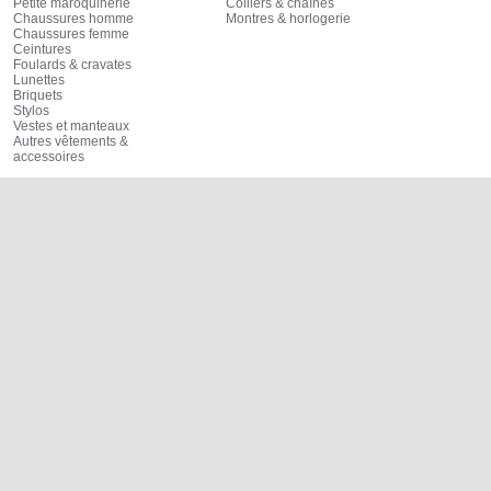
Petite maroquinerie
Colliers & chaînes
Chaussures homme
Montres & horlogerie
Chaussures femme
Ceintures
Foulards & cravates
Lunettes
Briquets
Stylos
Vestes et manteaux
Autres vêtements &
accessoires