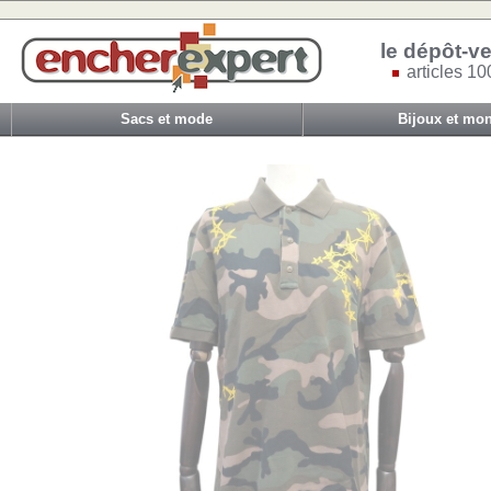
le dépôt-ve
articles 10
Sacs et mode
Bijoux et mon