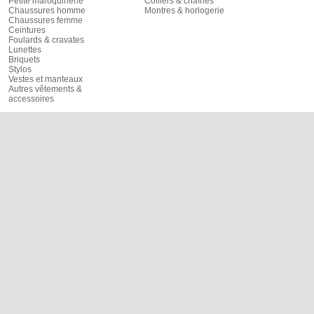
Petite maroquinerie
Colliers & chaînes
Chaussures homme
Montres & horlogerie
Chaussures femme
Ceintures
Foulards & cravates
Lunettes
Briquets
Stylos
Vestes et manteaux
Autres vêtements &
accessoires