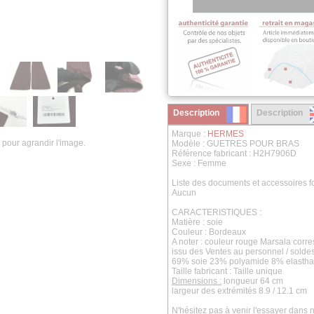
Description
Description
Marque :
HERMES
 pour agrandir l'image.
Modèle : GUETRES POUR BRAS
Référence fabricant : H2H7906D
Sexe : Femme
Liste des documents et accessoires fo
Aucun
CARACTERISTIQUES :
Matière : soie
Couleur : Bordeaux
A noter : couleur rouge Marsala cor
issu des Ventes au personnel / solde
69% soie 23% polyamide 8% elasth
Taille fabricant : Taille unique
Dimensions :
longueur 64 cm
largeur des extrémités 8.9 / 12.1 cm
N'hésitez pas à venir l'essayer dans