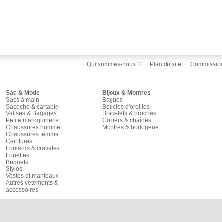
Qui sommes-nous ?
Plan du site
Commissio
Sac & Mode
Bijoux & Montres
Sacs à main
Bagues
Sacoche & cartable
Boucles d'oreilles
Valises & Bagages
Bracelets & broches
Petite maroquinerie
Colliers & chaînes
Chaussures homme
Montres & horlogerie
Chaussures femme
Ceintures
Foulards & cravates
Lunettes
Briquets
Stylos
Vestes et manteaux
Autres vêtements &
accessoires