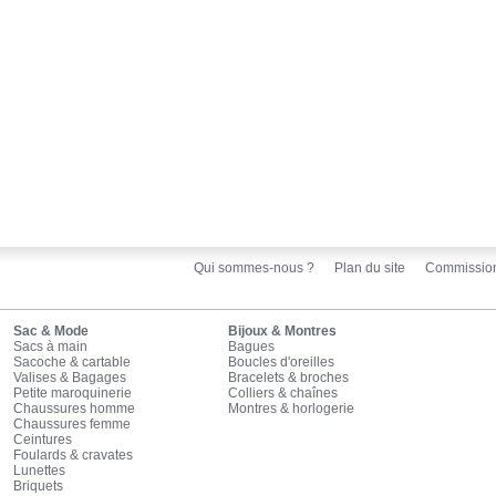
Qui sommes-nous ?
Plan du site
Commissio
Sac & Mode
Bijoux & Montres
Sacs à main
Bagues
Sacoche & cartable
Boucles d'oreilles
Valises & Bagages
Bracelets & broches
Petite maroquinerie
Colliers & chaînes
Chaussures homme
Montres & horlogerie
Chaussures femme
Ceintures
Foulards & cravates
Lunettes
Briquets