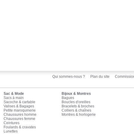
Qui sommes-nous ?
Plan du site
Commissio
Sac & Mode
Bijoux & Montres
Sacs à main
Bagues
Sacoche & cartable
Boucles d'oreilles
Valises & Bagages
Bracelets & broches
Petite maroquinerie
Colliers & chaînes
Chaussures homme
Montres & horlogerie
Chaussures femme
Ceintures
Foulards & cravates
Lunettes