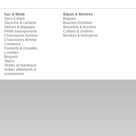
Sac & Mode
Bijoux & Montres
Sacs à main
Bagues
Sacoche & cartable
Boucles d'oreilles
Valises & Bagages
Bracelets & broches
Petite maroquinerie
Colliers & chaînes
Chaussures homme
Montres & horlogerie
Chaussures femme
Ceintures
Foulards & cravates
Lunettes
Briquets
Stylos
Vestes et manteaux
Autres vêtements &
accessoires