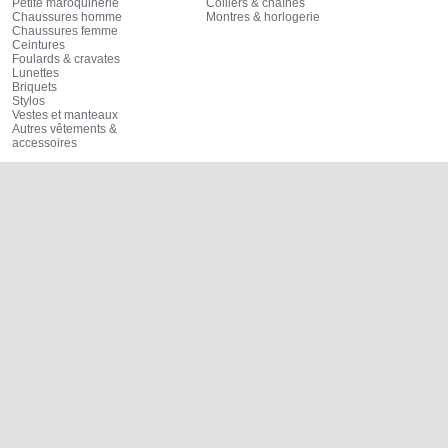
Petite maroquinerie
Colliers & chaînes
Chaussures homme
Montres & horlogerie
Chaussures femme
Ceintures
Foulards & cravates
Lunettes
Briquets
Stylos
Vestes et manteaux
Autres vêtements &
accessoires