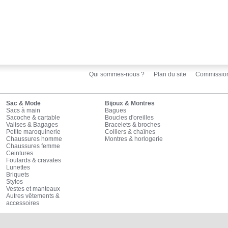
Qui sommes-nous ?
Plan du site
Commissio
Sac & Mode
Bijoux & Montres
Sacs à main
Bagues
Sacoche & cartable
Boucles d'oreilles
Valises & Bagages
Bracelets & broches
Petite maroquinerie
Colliers & chaînes
Chaussures homme
Montres & horlogerie
Chaussures femme
Ceintures
Foulards & cravates
Lunettes
Briquets
Stylos
Vestes et manteaux
Autres vêtements &
accessoires