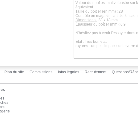
Valeur du neuf estimative basée sur 
équivalent
Taille du boitier (en mm) : 28
Contrôle en magasin : article fonctio
Dimensions :
28 x 18 mm
Épaisseur du boîtier (mm): 6.9
N'hésitez pas à venir l'essayer dans
Etat :
Très bon état
rayures - un petit impact sur le verre
Plan du site
Commissions
Infos légales
Recrutement
Questions/Rép
res
les
oches
înes
ogerie