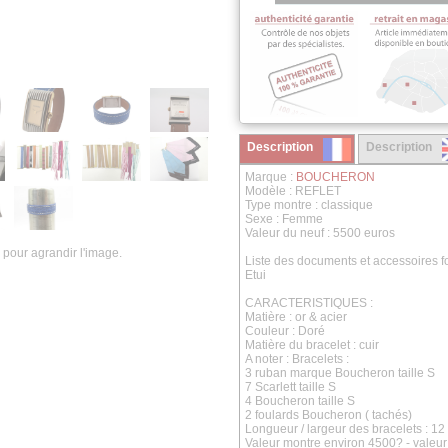
Description
Description
Marque :
BOUCHERON
Modèle : REFLET
Type montre : classique
Sexe : Femme
Valeur du neuf : 5500 euros
 pour agrandir l'image.
Liste des documents et accessoires fo
Etui
CARACTERISTIQUES :
Matière : or & acier
Couleur : Doré
Matière du bracelet : cuir
A noter : Bracelets :
3 ruban marque Boucheron taille S
7 Scarlett taille S
4 Boucheron taille S
2 foulards Boucheron ( tachés)
Longueur / largeur des bracelets : 12
Valeur montre environ 4500? - valeur