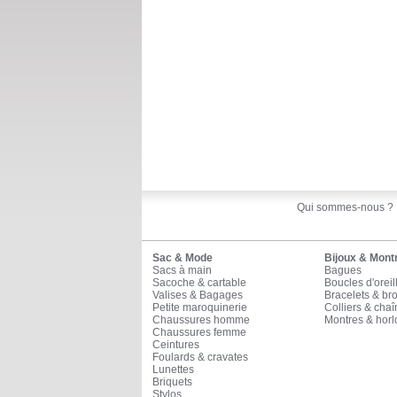
Qui sommes-nous ?
Sac & Mode
Bijoux & Mont
Sacs à main
Bagues
Sacoche & cartable
Boucles d'oreil
Valises & Bagages
Bracelets & br
Petite maroquinerie
Colliers & cha
Chaussures homme
Montres & horl
Chaussures femme
Ceintures
Foulards & cravates
Lunettes
Briquets
Stylos