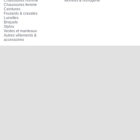
Chaussures homme
Montres & horlogerie
Chaussures femme
Ceintures
Foulards & cravates
Lunettes
Briquets
Stylos
Vestes et manteaux
Autres vêtements &
accessoires