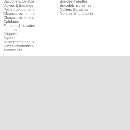
Sacoche & cartable
Boucles d'oreilles
Valises & Bagages
Bracelets & broches
Petite maroquinerie
Colliers & chaînes
Chaussures homme
Montres & horlogerie
Chaussures femme
Ceintures
Foulards & cravates
Lunettes
Briquets
Stylos
Vestes et manteaux
Autres vêtements &
accessoires