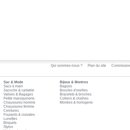
Qui sommes-nous ?
Plan du site
Commissio
Sac & Mode
Bijoux & Montres
Sacs à main
Bagues
Sacoche & cartable
Boucles d'oreilles
Valises & Bagages
Bracelets & broches
Petite maroquinerie
Colliers & chaînes
Chaussures homme
Montres & horlogerie
Chaussures femme
Ceintures
Foulards & cravates
Lunettes
Briquets
Stylos