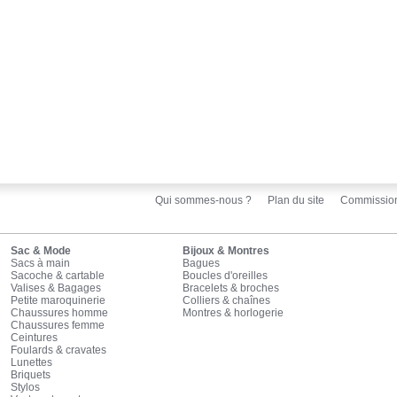
Qui sommes-nous ?
Plan du site
Commissio
Sac & Mode
Bijoux & Montres
Sacs à main
Bagues
Sacoche & cartable
Boucles d'oreilles
Valises & Bagages
Bracelets & broches
Petite maroquinerie
Colliers & chaînes
Chaussures homme
Montres & horlogerie
Chaussures femme
Ceintures
Foulards & cravates
Lunettes
Briquets
Stylos