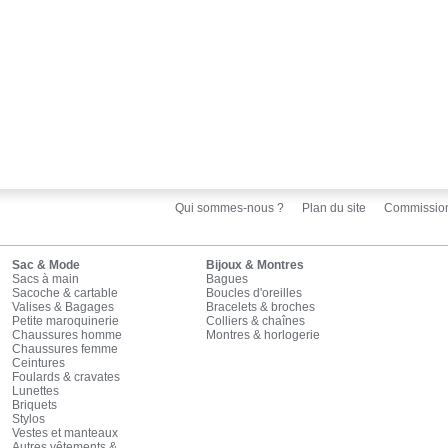
Qui sommes-nous ?
Plan du site
Commissio
Sac & Mode
Bijoux & Montres
Sacs à main
Bagues
Sacoche & cartable
Boucles d'oreilles
Valises & Bagages
Bracelets & broches
Petite maroquinerie
Colliers & chaînes
Chaussures homme
Montres & horlogerie
Chaussures femme
Ceintures
Foulards & cravates
Lunettes
Briquets
Stylos
Vestes et manteaux
Autres vêtements &