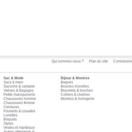
Qui sommes-nous ?
Plan du site
Commissio
Sac & Mode
Bijoux & Montres
Sacs à main
Bagues
Sacoche & cartable
Boucles d'oreilles
Valises & Bagages
Bracelets & broches
Petite maroquinerie
Colliers & chaînes
Chaussures homme
Montres & horlogerie
Chaussures femme
Ceintures
Foulards & cravates
Lunettes
Briquets
Stylos
Vestes et manteaux
Autres vêtements &