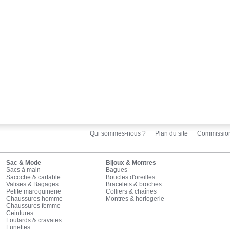
Qui sommes-nous ?
Plan du site
Commissio
Sac & Mode
Bijoux & Montres
Sacs à main
Bagues
Sacoche & cartable
Boucles d'oreilles
Valises & Bagages
Bracelets & broches
Petite maroquinerie
Colliers & chaînes
Chaussures homme
Montres & horlogerie
Chaussures femme
Ceintures
Foulards & cravates
Lunettes