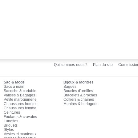
Qui sommes-nous ?
Plan du site
Commissio
Sac & Mode
Bijoux & Montres
Sacs à main
Bagues
Sacoche & cartable
Boucles d'oreilles
Valises & Bagages
Bracelets & broches
Petite maroquinerie
Colliers & chaînes
Chaussures homme
Montres & horlogerie
Chaussures femme
Ceintures
Foulards & cravates
Lunettes
Briquets
Stylos
Vestes et manteaux