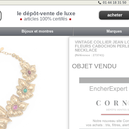
01 44 18 31 50
le dépôt-vente de luxe
acheter
articles 100% certifés
Bijoux et montres
Marques
VINTAGE COLLIER JEAN L
FLEURS CABOCHON PERLE
NECKLACE
(Référence : 273741)
VIT A - ET 2A - #
OBJET VENDU