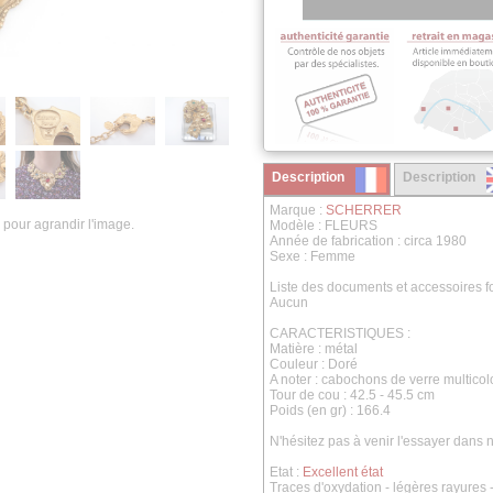
Description
Description
Marque :
SCHERRER
 pour agrandir l'image.
Modèle : FLEURS
Année de fabrication : circa 1980
Sexe : Femme
Liste des documents et accessoires fo
Aucun
CARACTERISTIQUES :
Matière : métal
Couleur : Doré
A noter : cabochons de verre multicol
Tour de cou : 42.5 - 45.5 cm
Poids (en gr) : 166.4
N'hésitez pas à venir l'essayer dans
Etat :
Excellent état
Traces d'oxydation - légères rayures -