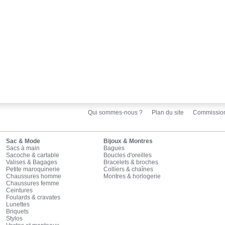
Qui sommes-nous ?
Plan du site
Commissio
Sac & Mode
Bijoux & Montres
Sacs à main
Bagues
Sacoche & cartable
Boucles d'oreilles
Valises & Bagages
Bracelets & broches
Petite maroquinerie
Colliers & chaînes
Chaussures homme
Montres & horlogerie
Chaussures femme
Ceintures
Foulards & cravates
Lunettes
Briquets
Stylos