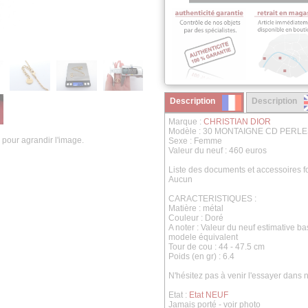
Description
Description
Marque :
CHRISTIAN DIOR
Modèle : 30 MONTAIGNE CD PERL
 pour agrandir l'image.
Sexe : Femme
Valeur du neuf : 460 euros
Liste des documents et accessoires fo
Aucun
CARACTERISTIQUES :
Matière : métal
Couleur : Doré
A noter : Valeur du neuf estimative b
modele équivalent
Tour de cou : 44 - 47.5 cm
Poids (en gr) : 6.4
N'hésitez pas à venir l'essayer dans
Etat :
Etat NEUF
Jamais porté - voir photo