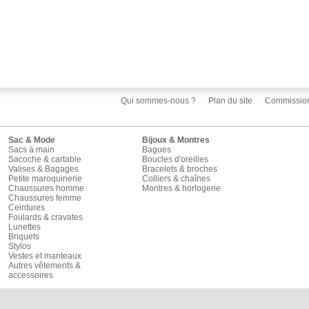
Qui sommes-nous ?
Plan du site
Commissio
Sac & Mode
Bijoux & Montres
Sacs à main
Bagues
Sacoche & cartable
Boucles d'oreilles
Valises & Bagages
Bracelets & broches
Petite maroquinerie
Colliers & chaînes
Chaussures homme
Montres & horlogerie
Chaussures femme
Ceintures
Foulards & cravates
Lunettes
Briquets
Stylos
Vestes et manteaux
Autres vêtements &
accessoires